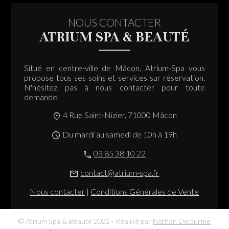
NOUS CONTACTER
ATRIUM SPA & BEAUTÉ
Situé en centre-ville de Mâcon, Atrium-Spa vous
propose tous ses soins et services sur réservation.
N'hésitez pas à nous contacter pour toute
demande.
4 Rue Saint-Nizier, 71000 Mâcon
location_on
Du mardi au samedi de 10h à 19h
schedule
03 85 38 10 22
call
contact@atrium-spa.fr
mail
Nous contacter
|
Conditions Générales de Vente
© Atrium Spa & Beauté 2022 - Réalisé par
Nathan Delourme